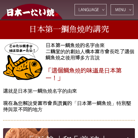
日本第一鯛魚燒的講究
日本第一鯛魚燒的名字由來
二鶴堂的的創始人橋本富市會長吃了這個
鯛魚燒之後用博多方言說
「這個鯛魚燒的味道是日本第
一！」
這就是日本第一鯛魚燒名字的由來
現在為您解說受富市會長讚賞的「日本第一鯛魚燒」特別堅
持與眾不同的地方